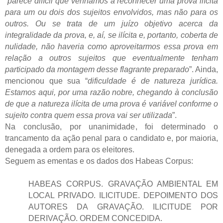
“
parece difícil que venhamos a reconhecer uma prova ilícita
para um ou dois dos sujeitos envolvidos, mas não para os
outros. Ou se trata de um juízo objetivo acerca da
integralidade da prova, e, aí, se ilícita e, portanto, coberta de
nulidade, não haveria como aproveitarmos essa prova em
relação a outros sujeitos que eventualmente tenham
participado da montagem desse flagrante preparado
”. Ainda,
mencionou que sua “
dificuldade é de natureza jurídica.
Estamos aqui, por uma razão nobre, chegando à conclusão
de que a natureza ilícita de uma prova é variável conforme o
sujeito contra quem essa prova vai ser utilizada
”.
Na conclusão, por unanimidade, foi determinado o
trancamento da ação penal para o candidato e, por maioria,
denegada a ordem para os eleitores.
Seguem as ementas e os dados dos Habeas Corpus:
HABEAS CORPUS. GRAVAÇÃO AMBIENTAL EM
LOCAL PRIVADO. ILICITUDE. DEPOIMENTO DOS
AUTORES DA GRAVAÇÃO. ILICITUDE POR
DERIVAÇÃO. ORDEM CONCEDIDA.