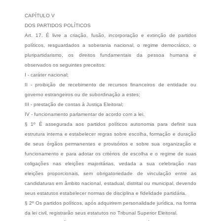
CAPÍTULO V
DOS PARTIDOS POLÍTICOS
Art. 17. É livre a criação, fusão, incorporação e extinção de partidos
políticos, resguardados a soberania nacional, o regime democrático, o
pluripartidarismo, os direitos fundamentais da pessoa humana e
observados os seguintes preceitos:
I - caráter nacional;
II - proibição de recebimento de recursos financeiros de entidade ou
governo estrangeiros ou de subordinação a estes;
III - prestação de contas à Justiça Eleitoral;
IV - funcionamento parlamentar de acordo com a lei.
§ 1º É assegurada aos partidos políticos autonomia para definir sua
estrutura interna e estabelecer regras sobre escolha, formação e duração
de seus órgãos permanentes e provisórios e sobre sua organização e
funcionamento e para adotar os critérios de escolha e o regime de suas
coligações nas eleições majoritárias, vedada a sua celebração nas
eleições proporcionais, sem obrigatoriedade de vinculação entre as
candidaturas em âmbito nacional, estadual, distrital ou municipal, devendo
seus estatutos estabelecer normas de disciplina e fidelidade partidária.
§ 2º Os partidos políticos, após adquirirem personalidade jurídica, na forma
da lei civil, registrarão seus estatutos no Tribunal Superior Eleitoral.