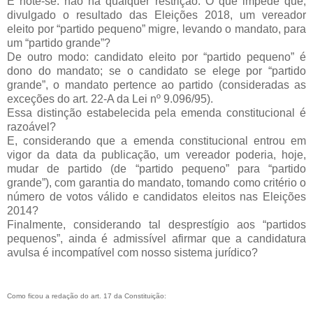
E note-se: não há qualquer restrição. O que impede que,
divulgado o resultado das Eleições 2018, um vereador
eleito por “partido pequeno” migre, levando o mandato, para
um “partido grande”?
De outro modo: candidato eleito por “partido pequeno” é
dono do mandato; se o candidato se elege por “partido
grande”, o mandato pertence ao partido (consideradas as
exceções do art. 22-A da Lei nº 9.096/95).
Essa distinção estabelecida pela emenda constitucional é
razoável?
E, considerando que a emenda constitucional entrou em
vigor da data da publicação, um vereador poderia, hoje,
mudar de partido (de “partido pequeno” para “partido
grande”), com garantia do mandato, tomando como critério o
número de votos válido e candidatos eleitos nas Eleições
2014?
Finalmente, considerando tal desprestígio aos “partidos
pequenos”, ainda é admissível afirmar que a candidatura
avulsa é incompatível com nosso sistema jurídico?
Como ficou a redação do art. 17 da Constituição: