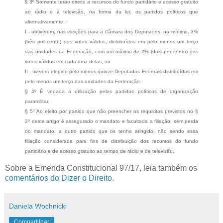
§ 3º Somente terão direito a recursos do fundo partidário e acesso gratuito
ao rádio e à televisão, na forma da lei, os partidos políticos que
alternativamente:
I - obtiverem, nas eleições para a Câmara dos Deputados, no mínimo, 3%
(três por cento) dos votos válidos, distribuídos em pelo menos um terço
das unidades da Federação, com um mínimo de 2% (dois por cento) dos
votos válidos em cada uma delas; ou
II - tiverem elegido pelo menos quinze Deputados Federais distribuídos em
pelo menos um terço das unidades da Federação.
§ 4º É vedada a utilização pelos partidos políticos de organização
paramilitar.
§ 5º Ao eleito por partido que não preencher os requisitos previstos no §
3º deste artigo é assegurado o mandato e facultada a filiação, sem perda
do mandato, a outro partido que os tenha atingido, não sendo essa
filiação considerada para fins de distribuição dos recursos do fundo
partidário e de acesso gratuito ao tempo de rádio e de televisão.
Sobre a Emenda Constitucional 97/17, leia também os
comentários do Dizer o Direito
.
Daniela Wochnicki
Compartilhar