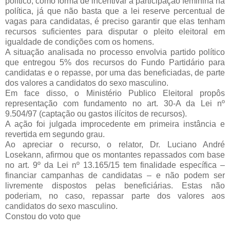
político, como forma de incentivar a participação feminina na
política, já que não basta que a lei reserve percentual de
vagas para candidatas, é preciso garantir que elas tenham
recursos suficientes para disputar o pleito eleitoral em
igualdade de condições com os homens.
A situação analisada no processo envolvia partido político
que entregou 5% dos recursos do Fundo Partidário para
candidatas e o repasse, por uma das beneficiadas, de parte
dos valores a candidatos do sexo masculino.
Em face disso, o Ministério Publico Eleitoral propôs
representação com fundamento no art. 30-A da Lei nº
9.504/97 (captação ou gastos ilícitos de recursos).
A ação foi julgada improcedente em primeira instância e
revertida em segundo grau.
Ao apreciar o recurso, o relator, Dr. Luciano André
Losekann, afirmou que os montantes repassados com base
no art. 9º da Lei nº 13.165/15 tem finalidade específica –
financiar campanhas de candidatas – e não podem ser
livremente dispostos pelas beneficiárias. Estas não
poderiam, no caso, repassar parte dos valores aos
candidatos do sexo masculino.
Constou do voto que