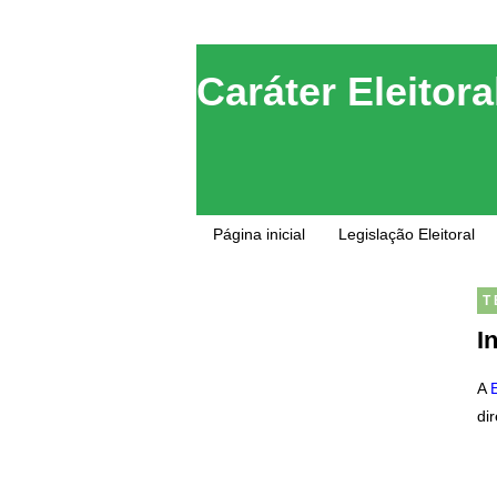
Caráter Eleitora
Direito Eleitoral
Página inicial
Legislação Eleitoral
T
I
A
di