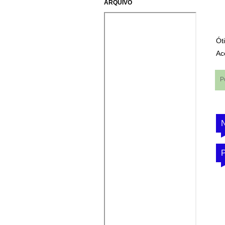
ARQUIVO
Ót
Ac
P
P