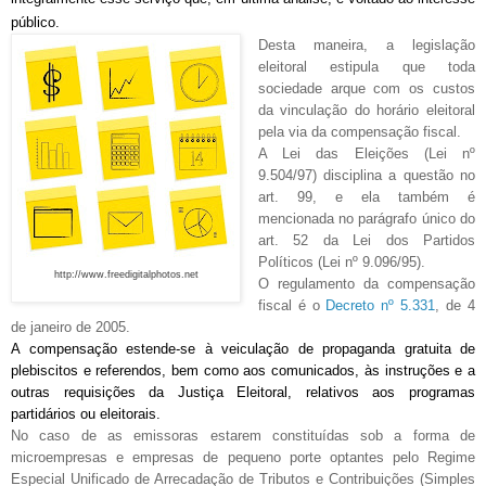
público.
Desta maneira, a legislação
eleitoral estipula que toda
sociedade arque com os custos
da vinculação do horário eleitoral
pela via da compensação fiscal.
A Lei das Eleições (Lei nº
9.504/97) disciplina a questão no
art. 99, e ela também é
mencionada no parágrafo único do
art. 52 da Lei dos Partidos
Políticos (Lei nº 9.096/95).
http://www.freedigitalphotos.net
O regulamento da compensação
fiscal é o
Decreto nº 5.331
, de 4
de janeiro de 2005.
A
compensação estende-se à veiculação de propaganda gratuita de
plebiscitos e referendos, bem como aos comunicados, às instruções e a
outras requisições da Justiça Eleitoral, relativos aos programas
partidários ou eleitorais.
No caso de as emissoras estarem constituídas sob a forma de
microempresas e empresas de pequeno porte optantes pelo Regime
Especial Unificado de Arrecadação de Tributos e Contribuições (Simples